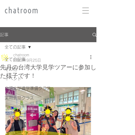
記事
全ての記事
chatroom
全ての記事
2023年9月25日
先月の台湾大学見学ツアーに参加し
その他
た様子です！
イベント
台湾大学進学準備クラス
実用会話クラス