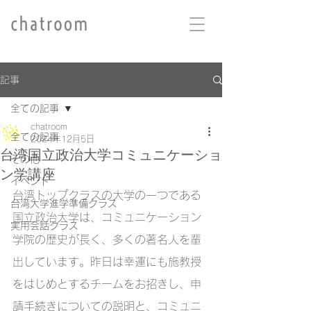
記事
全ての記事
chatroom
全ての記事
2024年12月5日
台湾国立政治大学コミュニケーショ
その他
ン学講座
イベント
台湾トップクラスの大学の一つである
台湾大学進学準備クラス
国立政治大学は、コミュニケーション
実用会話クラス
学院の歴史が長く、多くの著名人を輩
出しています。昨日は幸運にも施教授
をはじめとするチームをお招きし、申
請手続きについての説明と、コミュニ