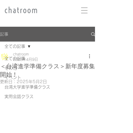
記事
全ての記事
chatroom
全ての記事
2025年4月9日
＜台湾進学準備クラス＞新年度募集
その他
開始！
イベント
更新日：
2025年5月2日
台湾大学進学準備クラス
実用会話クラス