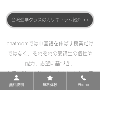
台湾進学クラスのカリキュラム紹介 >>
chatroomでは中国語を伸ばす授業だけ
ではなく、それぞれの受講生の個性や
能力、志望に基づき、
台湾進学のアドバイスを行います。 受
講生の希望にぴったり合う大学、
無料説明
無料体験
Phone
学科選択のお手伝いをします。 
無料体験を実施しております
是非chatroomまでお問合せ下さい！