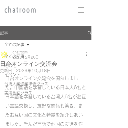
記事
全ての記事
chatroom
全ての記事
2023年2月20日
日台オンライン交流会
その他
更新日：
2023年10月18日
イベント
日台オンライン交流会を開催しまし
台湾大学進学準備クラス
た。中国語を学習している日本人6名と
実用会話クラス
日本語を学習している台湾人6名がお互
い言語交換し、友好な関係も築き、ま
たお互い国の文化と特徴を紹介しあい
ました。学んだ言語で他国の友達を作