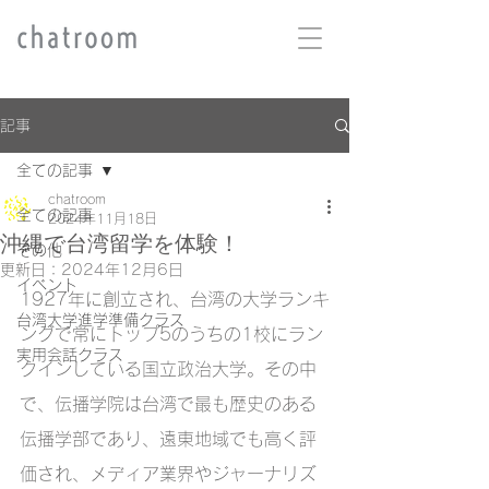
記事
全ての記事
chatroom
全ての記事
2024年11月18日
沖縄で台湾留学を体験！
その他
更新日：
2024年12月6日
イベント
1927年に創立され、台湾の大学ランキ
台湾大学進学準備クラス
ングで常にトップ5のうちの1校にラン
実用会話クラス
クインしている国立政治大学。その中
で、伝播学院は台湾で最も歴史のある
伝播学部であり、遠東地域でも高く評
価され、メディア業界やジャーナリズ