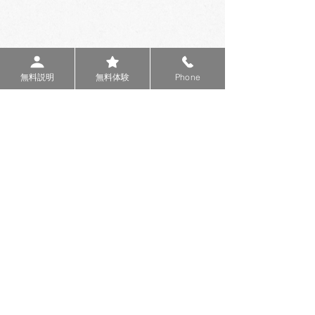
無料説明
無料体験
Phone
10:00-20:30
10:00-17:00
火-金
/ 土
/
定休 月、日、祝祭日
1-28-6 #101
沖縄県宜野湾市普天間
Google Map
098-988-8589
＊授業中の際は電話が取れない場合があります
ので、
フォーム
からお問い合わせください