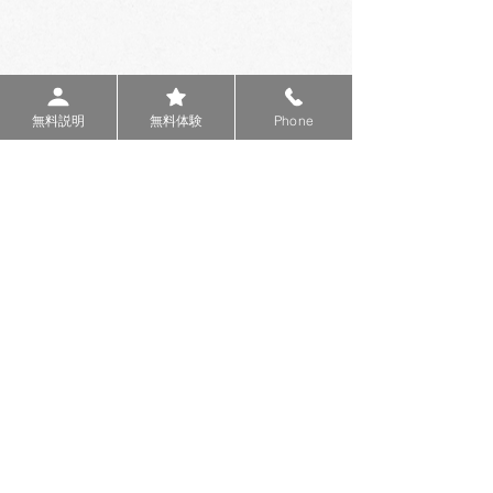
無料説明
無料体験
Phone
10:00-20:30
10:00-17:00
火-金
/ 土
/
定休 月、日、祝祭日
1-28-6 #101
沖縄県宜野湾市普天間
Google Map
098-988-8589
＊授業中の際は電話が取れない場合があります
ので、
フォーム
からお問い合わせください