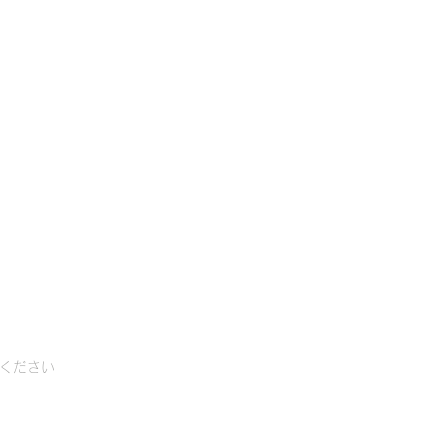
日
ください