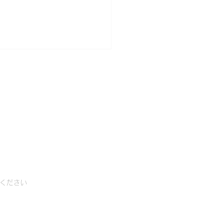
日
学進学 いき台湾！＞ 合
 6/3
ください