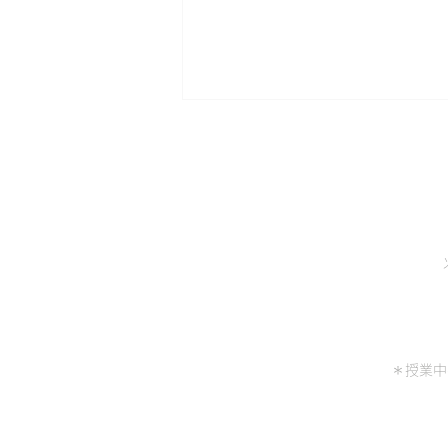
＜大学進学 いき台湾！＞ 合
格速报 6/6
＊授業中