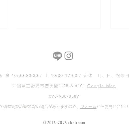
10:00-20:30
10:00-17:00
火-金
/ 土
/ 定休 月、日、祝祭
＜大学進学 いき台湾！＞ 合
＜大
1-28-6 #101
Google Map
沖縄県宜野湾市普天間
格速报 6/4
格速报
098-988-8589
の際は電話が取れない場合がありますので、
フォーム
からお問い合わせ
© 2016-2025 chatroom