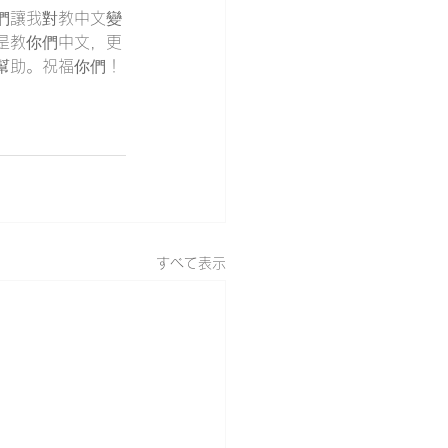
們讓我對教中文變
是教你們中文，更
幫助。祝福你們！
すべて表示