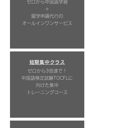
ゼロから中国語学習
＋
留学申請代行の
オールインワンサービス
短期集中クラス
ゼロから3倍速で！
中国語検定試験TOCFLに
向けた集中
トレーニングコース