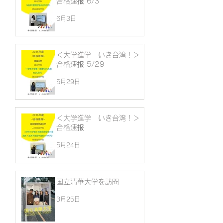
合格速报 6/3
6月3日
＜大学進学 いき台湾！＞
合格速报 5/29
5月29日
＜大学進学 いき台湾！＞
合格速报
5月24日
国立清華大学を訪問
3月25日