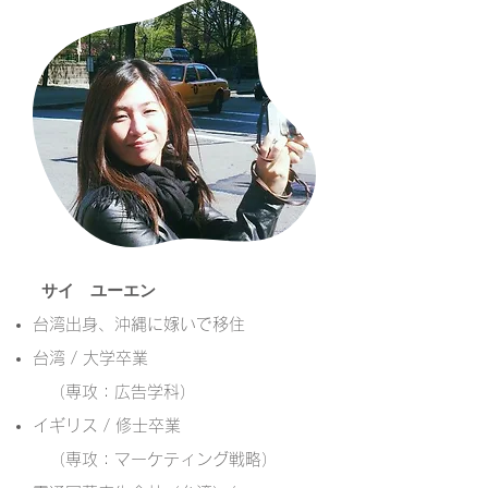
サイ ユーエン
台湾出身、沖縄に嫁いで移住
台湾 / 大学卒業
（専攻：広告学科）
イギリス / 修士卒業
（専攻：マーケティング戦略）